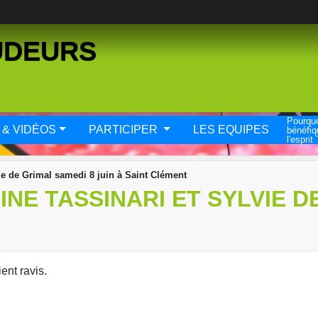
UDEURS
Pourquo
 & VIDÉOS
PARTICIPER
LES EQUIPES
bénéfiq
l'esprit 
ie de Grimal samedi 8 juin à Saint Clément
NE TASSINARI ET SYLVIE DE
ent ravis.